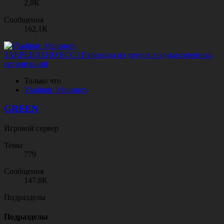
2,8К
Сообщения
162,1К
ЗАКРЕПЛЕНО
ЕСС | Переводы из других государственных
организаций
Только что
V
l
a
d
i
m
i
r
_
M
a
n
s
u
r
o
v
GREEN
Игровой сервер
Темы
779
Сообщения
147,8К
Подразделы
Подразделы