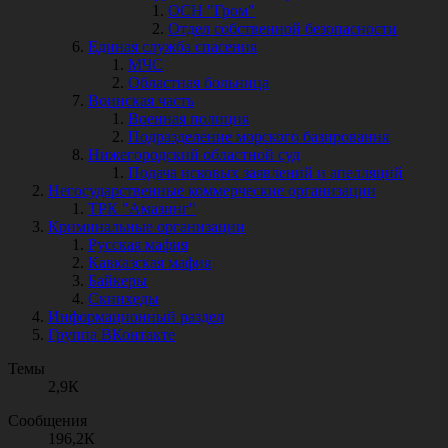
ОСН "Гром"
Отдел собственной безопасности
Единая служба спасения
МЧС
Областная больница
Воинская часть
Военная полиция
Подразделение морского базирования
Нижегородский областной суд
Подача исковых заявлений и апелляций
Негосударственные коммерческие организации
ТРК "Амазинг"
Криминальные организации
Русская мафия
Кавказская мафия
Байкеры
Скинхеды
Информационный раздел
Группа ВКонтакте
Темы
2,9К
Сообщения
196,2К