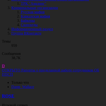
ТРК "Амазинг"
Криминальные организации
Русская мафия
Кавказская мафия
Байкеры
Скинхеды
Информационный раздел
Группа ВКонтакте
Темы
959
Сообщения
38,7К
D
ОТКРЫТО
Рапорты о проделанной работе сотрудников ОБ
ППСП
Только что
D
a
n
t
e
_
W
a
l
l
a
c
e
ROSE
Игровой сервер