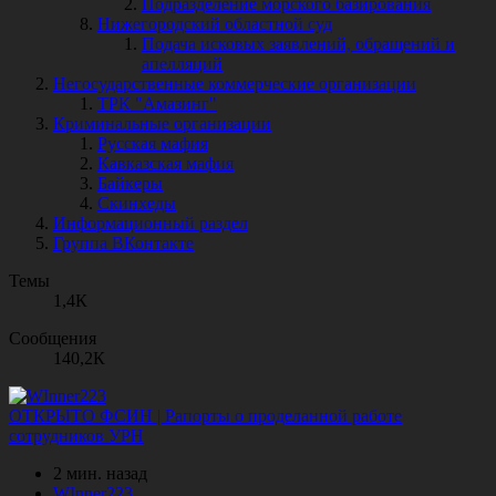
Подразделение морского базирования
Нижегородский областной суд
Подача исковых заявлений, обращений и
апелляций
Негосударственные коммерческие организации
ТРК "Амазинг"
Криминальные организации
Русская мафия
Кавказская мафия
Байкеры
Скинхеды
Информационный раздел
Группа ВКонтакте
Темы
1,4К
Сообщения
140,2К
ОТКРЫТО
ФСИН | Рапорты о проделанной работе
сотрудников УРН
2 мин. назад
WInner223