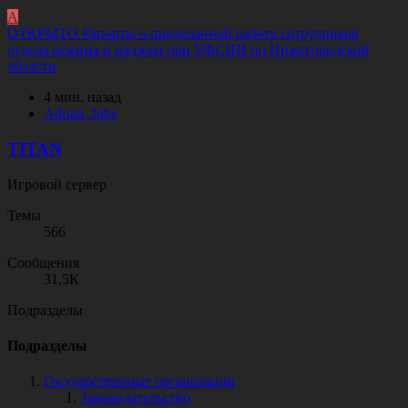
A
ОТКРЫТО
Рапорты о проделанной работе сотрудников
отдела режима и надзора при УФСИН по Нижегородской
области
4 мин. назад
A
d
r
i
a
n
_
J
o
b
s
TITAN
Игровой сервер
Темы
566
Сообщения
31,5К
Подразделы
Подразделы
Государственные организации
Законодательство