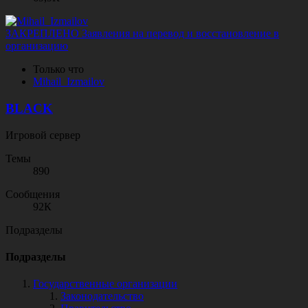
ЗАКРЕПЛЕНО
Заявления на перевод и восстановление в
организацию
Только что
M
i
h
a
i
l
_
I
z
m
a
i
l
o
v
BLACK
Игровой сервер
Темы
890
Сообщения
92К
Подразделы
Подразделы
Государственные организации
Законодательство