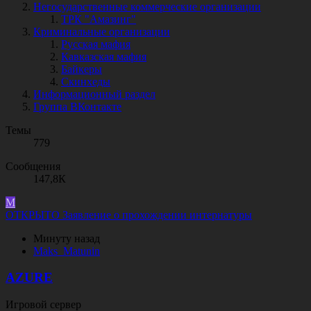
Негосударственные коммерческие организации
ТРК "Амазинг"
Криминальные организации
Русская мафия
Кавказская мафия
Байкеры
Скинхеды
Информационный раздел
Группа ВКонтакте
Темы
779
Сообщения
147,8К
M
ОТКРЫТО
Заявление о прохождении интернатуры
Минуту назад
M
a
k
s
_
M
a
t
u
n
i
n
AZURE
Игровой сервер