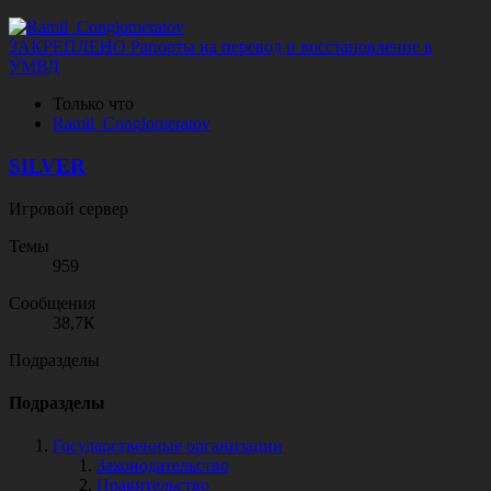
ЗАКРЕПЛЕНО
Рапорты на перевод и восстановление в
УМВД
Только что
R
a
m
i
l
_
C
o
n
g
l
o
m
e
r
a
t
o
v
SILVER
Игровой сервер
Темы
959
Сообщения
38,7К
Подразделы
Подразделы
Государственные организации
Законодательство
Правительство