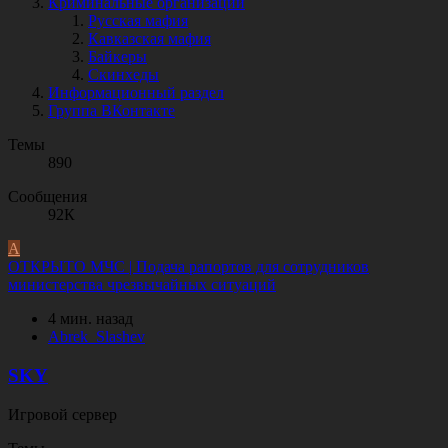
Криминальные организации
Русская мафия
Кавказская мафия
Байкеры
Скинхеды
Информационный раздел
Группа ВКонтакте
Темы
890
Сообщения
92К
A
ОТКРЫТО
МЧС | Подача рапортов для сотрудников
министерства чрезвычайных ситуаций
4 мин. назад
A
b
r
e
k
_
S
l
a
s
h
e
v
SKY
Игровой сервер