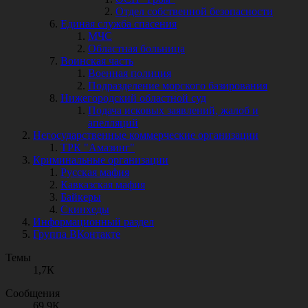
Отдел собственной безопасности
Единая служба спасения
МЧС
Областная больница
Воинская часть
Военная полиция
Подразделение морского базирования
Нижегородский областной суд
Подача исковых заявлений, жалоб и
апелляций
Негосударственные коммерческие организации
ТРК "Амазинг"
Криминальные организации
Русская мафия
Кавказская мафия
Байкеры
Скинхеды
Информационный раздел
Группа ВКонтакте
Темы
1,7К
Сообщения
69,9К