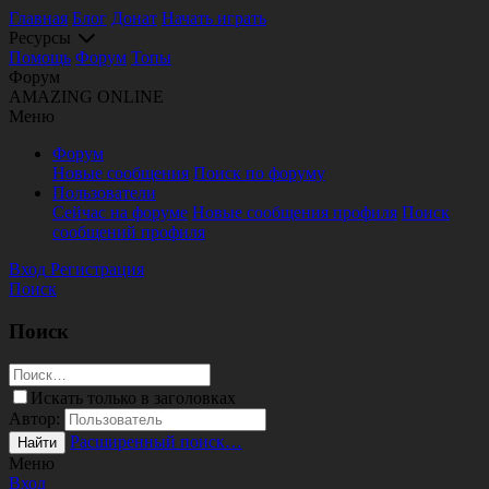
Главная
Блог
Донат
Начать играть
Ресурсы
Помощь
Форум
Топы
Форум
AMAZING ONLINE
Меню
Форум
Новые сообщения
Поиск по форуму
Пользователи
Сейчас на форуме
Новые сообщения профиля
Поиск
сообщений профиля
Вход
Регистрация
Поиск
Поиск
Искать только в заголовках
Автор:
Расширенный поиск…
Найти
Меню
Вход