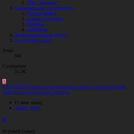
ТРК "Амазинг"
Криминальные организации
Русская мафия
Кавказская мафия
Байкеры
Скинхеды
Информационный раздел
Группа ВКонтакте
Темы
566
Сообщения
31,5К
A
ОТКРЫТО
Рапорты о проделанной работе инспекторов ОБ
ГАИ по Нижегородской области
15 мин. назад
A
n
d
r
e
i
_
S
p
i
r
i
t
X
Игровой сервер