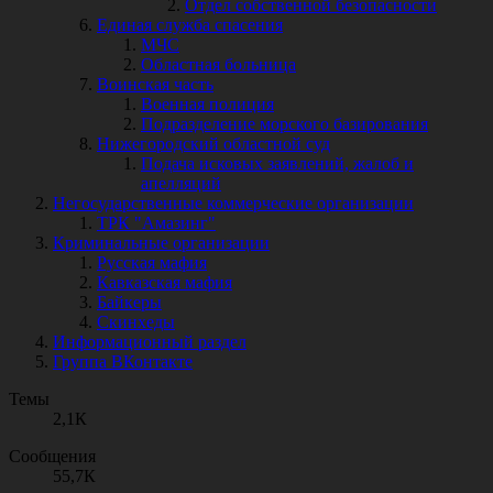
Отдел собственной безопасности
Единая служба спасения
МЧС
Областная больница
Воинская часть
Военная полиция
Подразделение морского базирования
Нижегородский областной суд
Подача исковых заявлений, жалоб и
апелляций
Негосударственные коммерческие организации
ТРК "Амазинг"
Криминальные организации
Русская мафия
Кавказская мафия
Байкеры
Скинхеды
Информационный раздел
Группа ВКонтакте
Темы
2,1К
Сообщения
55,7К